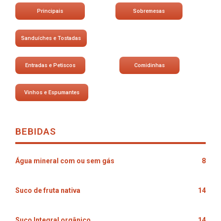
Principais
Sobremesas
Sanduíches e Tostadas
Entradas e Petiscos
Comidinhas
Vinhos e Espumantes
BEBIDAS
Água mineral com ou sem gás
8
Suco de fruta nativa
14
Suco Integral orgânico
14