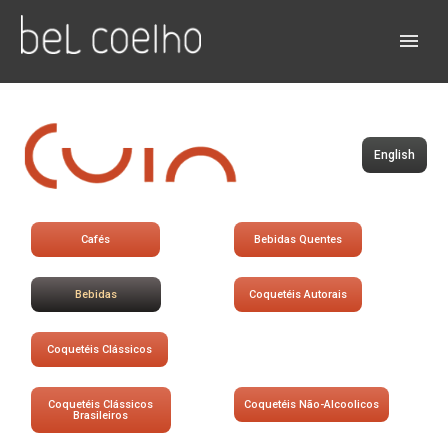
English
Cafés
Bebidas Quentes
Bebidas
Coquetéis Autorais
Coquetéis Clássicos
Coquetéis Clássicos
Coquetéis Não-Alcoolicos
Brasileiros