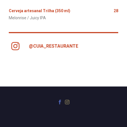
Cerveja artesanal Trilha (350 ml)
28
Melonrise / Juicy IPA
@CUIA_RESTAURANTE